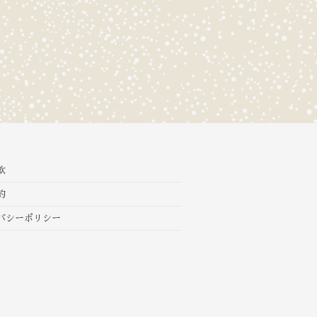
款
約
バシーポリシー