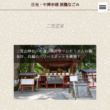
日光・中禅寺湖 旅籠なごみ
二荒霊泉
二荒山神社への道。風鈴祭りにたくさんの御
朱印、良縁のパワースポットを堪能！