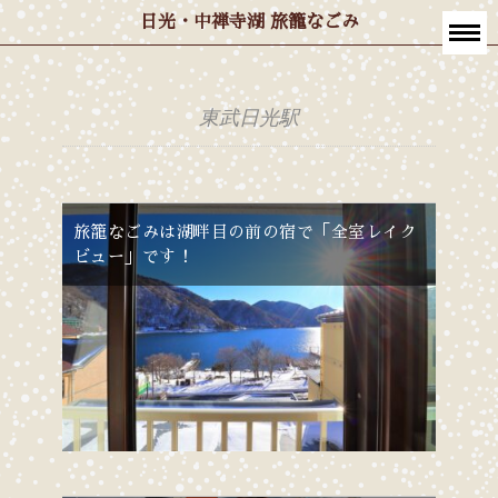
日光・中禅寺湖 旅籠なごみ
東武日光駅
旅籠なごみは湖畔目の前の宿で「全室レイク
ビュー」です！