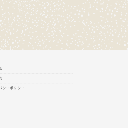
款
約
バシーポリシー