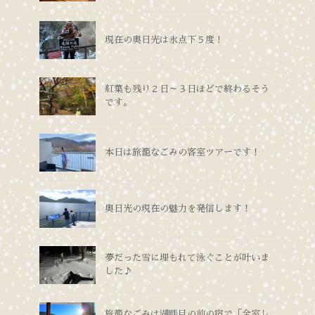
現在の奥日光は氷点下５度！
紅葉も残り２日～３日ほどで終わるそう
です。
本日は旅籠なごみの客室ツアーです！
奥日光の現在の魅力を発信します！
夢だった雪に埋もれて泳ぐことが叶いま
した♪
旅籠なごみは湖畔目の前の宿で「全室レ