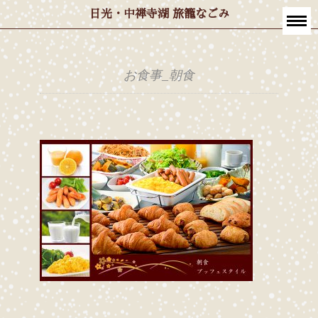
日光・中禅寺湖 旅籠なごみ
お食事_朝食