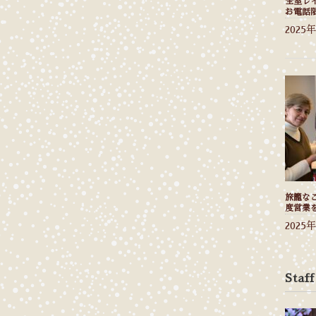
全室レ
お電話
2025
旅籠なご
度営業
2025
Staff