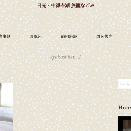
日光・中禅寺湖 旅籠なごみ
食事処
お風呂
館内施設
周辺観光
kyakushitsu_2
Hote