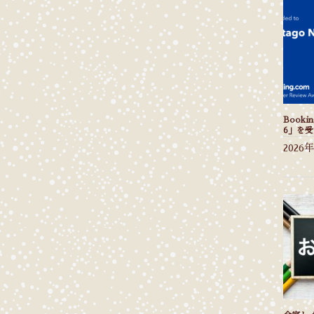
Bookin
6」を
2026