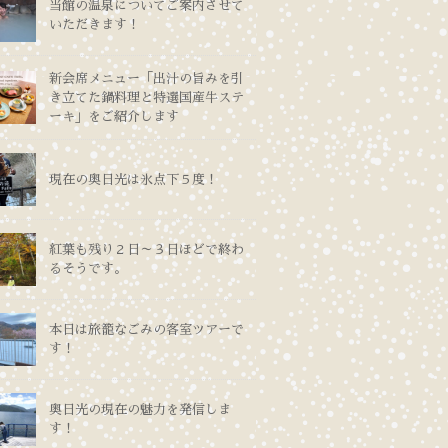
当館の温泉についてご案内させて
いただきます！
新会席メニュー「出汁の旨みを引
き立てた鍋料理と特選国産牛ステ
ーキ」をご紹介します
現在の奥日光は氷点下５度！
紅葉も残り２日～３日ほどで終わ
るそうです。
本日は旅籠なごみの客室ツアーで
す！
奥日光の現在の魅力を発信しま
す！