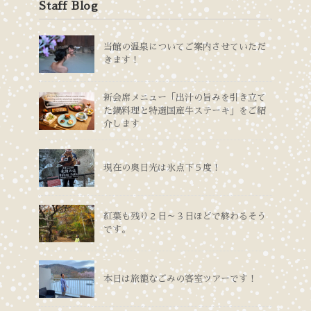
Staff Blog
当館の温泉についてご案内させていただ
きます！
新会席メニュー「出汁の旨みを引き立て
た鍋料理と特選国産牛ステーキ」をご紹
介します
現在の奥日光は氷点下５度！
紅葉も残り２日～３日ほどで終わるそう
です。
本日は旅籠なごみの客室ツアーです！