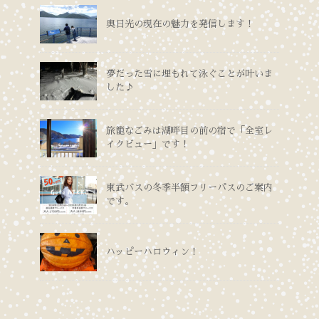
奥日光の現在の魅力を発信します！
夢だった雪に埋もれて泳ぐことが叶いま
した♪
旅籠なごみは湖畔目の前の宿で「全室レ
イクビュー」です！
東武バスの冬季半額フリーパスのご案内
です。
ハッピーハロウィン！