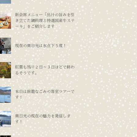
新会席メニュー「出汁の旨みを引
き立てた鍋料理と特選国産牛ステ
ーキ」をご紹介します
現在の奥日光は氷点下５度！
紅葉も残り２日～３日ほどで終わ
るそうです。
本日は旅籠なごみの客室ツアーで
す！
奥日光の現在の魅力を発信しま
す！