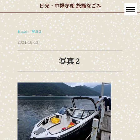
日光・中禅寺湖 旅籠なごみ
Home
›
写真２
2021-10-13
写真２