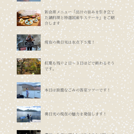
新会席メニュー「出汁の旨みを引き立て
た鍋料理と特選国産牛ステーキ」をご紹
介します
現在の奥日光は氷点下５度！
紅葉も残り２日～３日ほどで終わるそう
です。
本日は旅籠なごみの客室ツアーです！
奥日光の現在の魅力を発信します！