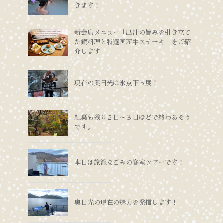
きます！
新会席メニュー「出汁の旨みを引き立て
た鍋料理と特選国産牛ステーキ」をご紹
介します
現在の奥日光は氷点下５度！
紅葉も残り２日～３日ほどで終わるそう
です。
本日は旅籠なごみの客室ツアーです！
奥日光の現在の魅力を発信します！