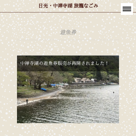
日光・中禅寺湖 旅籠なごみ
遊魚券
中禅寺湖の遊魚券販売が再開されました！