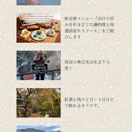
新会席メニュー「出汁の旨
みを引き立てた鍋料理と特
選国産牛ステーキ」をご紹
介します
現在の奥日光は氷点下５
度！
紅葉も残り２日～３日ほど
で終わるそうです。