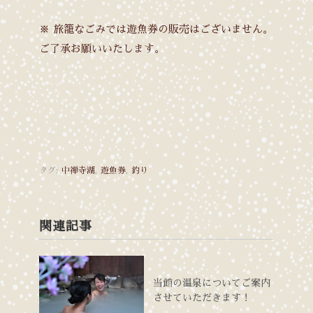
※ 旅籠なごみでは遊魚券の販売はございません。
ご了承お願いいたします。
タグ:
中禅寺湖
,
遊魚券
,
釣り
関連記事
当館の温泉についてご案内
させていただきます！