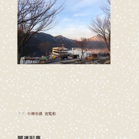
タグ:
中禅寺湖
,
遊覧船
関連記事