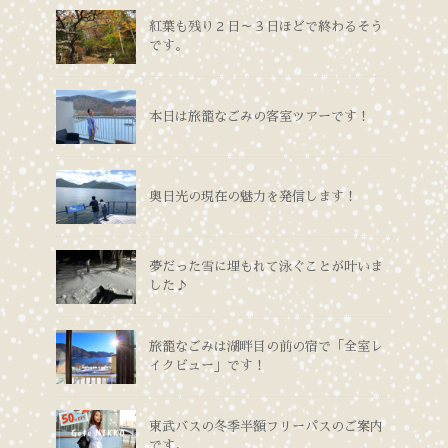
紅葉も残り２日～３日ほどで終わるそう
です。
本日は旅籠なごみの客室ツアーです！
奥日光の現在の魅力を発信します！
夢だった雪に埋もれて泳ぐことが叶いま
した♪
旅籠なごみは湖畔目の前の宿で「全室レ
イクビュー」です！
東武バスの冬季半額フリーパスのご案内
です。