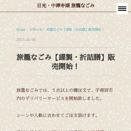
日光・中禅寺湖 旅籠なごみ
Home
›
お知らせ
›
旅籠なごみ【謹製・折詰膳】販売開始！
2021-10-06
旅籠なごみ【謹製・折詰膳】販
売開始！
旅籠なごみでは、５点以上の御注文で、宇都宮市
内のデリバリーサービスを開始致しました。
シーンや人数に合わせてご注文頂けます。