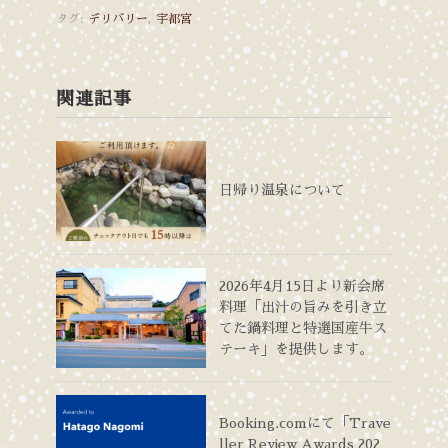
タグ:
デリバリー
,
宇都宮
関連記事
日帰り温泉について
2026年4月15日より新会席
料理「出汁の旨みを引き立
てた鍋料理と特選国産牛ス
テーキ」を提供します。
Booking.comにて「Trave
ller Review Awards 202