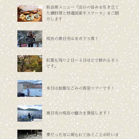
新会席メニュー「出汁の旨みを引き立て
た鍋料理と特選国産牛ステーキ」をご紹
介します
現在の奥日光は氷点下５度！
紅葉も残り２日～３日ほどで終わるそう
です。
本日は旅籠なごみの客室ツアーです！
奥日光の現在の魅力を発信します！
夢だった雪に埋もれて泳ぐことが叶いま