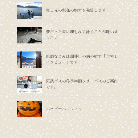
奥日光の現在の魅力を発信します！
夢だった雪に埋もれて泳ぐことが叶いま
した♪
旅籠なごみは湖畔目の前の宿で「全室レ
イクビュー」です！
東武バスの冬季半額フリーパスのご案内
です。
ハッピーハロウィン！