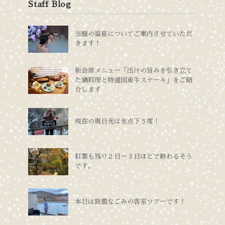
Staff Blog
当館の温泉についてご案内させていただ
きます！
新会席メニュー「出汁の旨みを引き立て
た鍋料理と特選国産牛ステーキ」をご紹
介します
現在の奥日光は氷点下５度！
紅葉も残り２日～３日ほどで終わるそう
です。
本日は旅籠なごみの客室ツアーです！