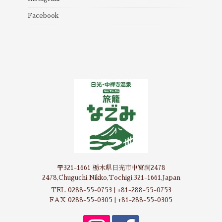
Facebook
〒321-1661 栃木県日光市中宮祠2478
2478,Chuguchi,Nikko,Tochigi,321-1661,Japan
TEL 0288-55-0753 | +81-288-55-0753
FAX 0288-55-0305 | +81-288-55-0305