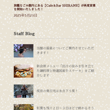
旅籠なごみ館内にある【Cafe＆Bar SHIRANE】が再度営業
を開始いたしました！
2025年5月23日
Staff Blog
当館の温泉についてご案内させていただ
きます！
新会席メニュー「出汁の旨みを引き立て
た鍋料理と特選国産牛ステーキ」をご紹
介します
現在の奥日光は氷点下５度！
紅葉も残り２日～３日ほどで終わるそう