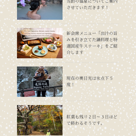
当館の温泉についてご案内
させていただきます！
新会席メニュー「出汁の旨
みを引き立てた鍋料理と特
選国産牛ステーキ」をご紹
介します
現在の奥日光は氷点下５
度！
紅葉も残り２日～３日ほど
で終わるそうです。