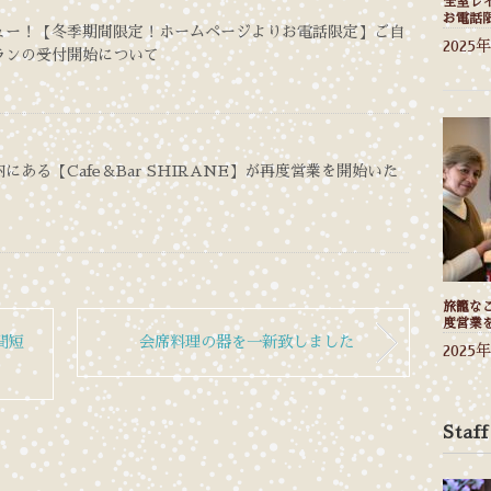
全室レ
お電話
ュー！【冬季期間限定！ホームページよりお電話限定】ご自
2025
ランの受付開始について
にある【Cafe＆Bar SHIRANE】が再度営業を開始いた
旅籠なご
度営業
間短
会席料理の器を一新致しました
2025
Staff