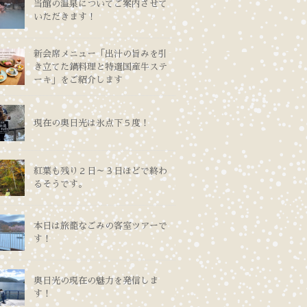
当館の温泉についてご案内させて
いただきます！
新会席メニュー「出汁の旨みを引
き立てた鍋料理と特選国産牛ステ
ーキ」をご紹介します
現在の奥日光は氷点下５度！
紅葉も残り２日～３日ほどで終わ
るそうです。
本日は旅籠なごみの客室ツアーで
す！
奥日光の現在の魅力を発信しま
す！