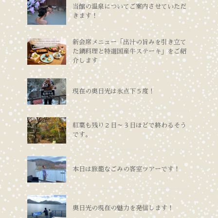
当館の温泉についてご案内させていただ
きます！
新会席メニュー「出汁の旨みを引き立て
た鍋料理と特選国産牛ステーキ」をご紹
介します
現在の奥日光は氷点下５度！
紅葉も残り２日～３日ほどで終わるそう
です。
本日は旅籠なごみの客室ツアーです！
奥日光の現在の魅力を発信します！