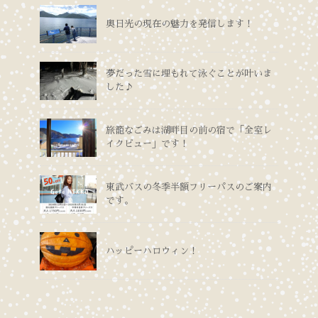
奥日光の現在の魅力を発信します！
夢だった雪に埋もれて泳ぐことが叶いま
した♪
旅籠なごみは湖畔目の前の宿で「全室レ
イクビュー」です！
東武バスの冬季半額フリーパスのご案内
です。
ハッピーハロウィン！