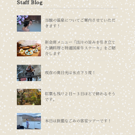
Staff Blog
当館の温泉についてご案内させていただ
きます！
新会席メニュー「出汁の旨みを引き立て
た鍋料理と特選国産牛ステーキ」をご紹
介します
現在の奥日光は氷点下５度！
紅葉も残り２日～３日ほどで終わるそう
です。
本日は旅籠なごみの客室ツアーです！