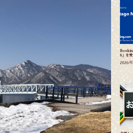
Bookin
6」を
2026