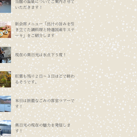
当館の温泉についてご案内させて
いただきます！
新会席メニュー「出汁の旨みを引
き立てた鍋料理と特選国産牛ステ
ーキ」をご紹介します
現在の奥日光は氷点下５度！
紅葉も残り２日～３日ほどで終わ
るそうです。
本日は旅籠なごみの客室ツアーで
す！
奥日光の現在の魅力を発信しま
す！