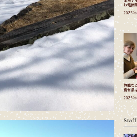
全室レ
お電話
2025
旅籠なご
度営業
2025
Staff