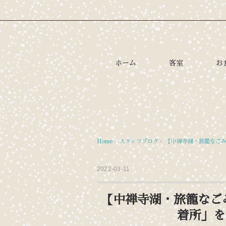
ホーム
客室
お
Home
›
スタッフブログ
›
【中禅寺湖・旅籠なごみ
2022-03-11
【中禅寺湖・旅籠なご
着所」を