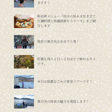
きます！
新会席メニュー「出汁の旨みを引き立て
た鍋料理と特選国産牛ステーキ」をご紹
介します
現在の奥日光は氷点下５度！
紅葉も残り２日～３日ほどで終わるそう
です。
本日は旅籠なごみの客室ツアーです！
奥日光の現在の魅力を発信します！