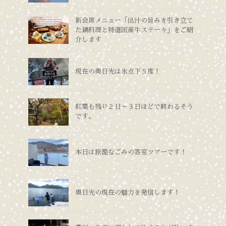
新会席メニュー「出汁の旨みを引き立て
た鍋料理と特選国産牛ステーキ」をご紹
介します
現在の奥日光は氷点下５度！
紅葉も残り２日～３日ほどで終わるそう
です。
本日は旅籠なごみの客室ツアーです！
奥日光の現在の魅力を発信します！