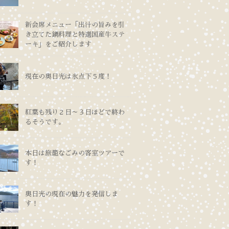
新会席メニュー「出汁の旨みを引
き立てた鍋料理と特選国産牛ステ
ーキ」をご紹介します
現在の奥日光は氷点下５度！
紅葉も残り２日～３日ほどで終わ
るそうです。
本日は旅籠なごみの客室ツアーで
す！
奥日光の現在の魅力を発信しま
す！