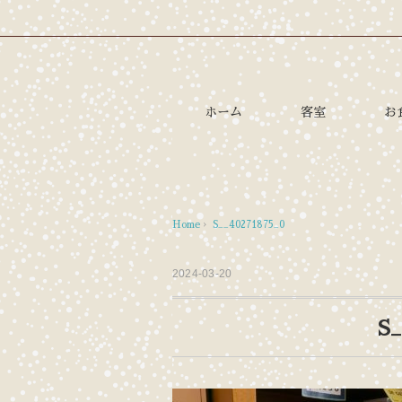
ホーム
客室
お
Home
›
S__40271875_0
2024-03-20
S_