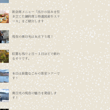
新会席メニュー「出汁の旨みを引
き立てた鍋料理と特選国産牛ステ
ーキ」をご紹介します
現在の奥日光は氷点下５度！
紅葉も残り２日～３日ほどで終わ
るそうです。
本日は旅籠なごみの客室ツアーで
す！
奥日光の現在の魅力を発信しま
す！