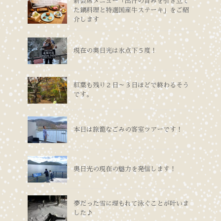
新会席メニュー「出汁の旨みを引き立て
た鍋料理と特選国産牛ステーキ」をご紹
介します
現在の奥日光は氷点下５度！
紅葉も残り２日～３日ほどで終わるそう
です。
本日は旅籠なごみの客室ツアーです！
奥日光の現在の魅力を発信します！
夢だった雪に埋もれて泳ぐことが叶いま
した♪