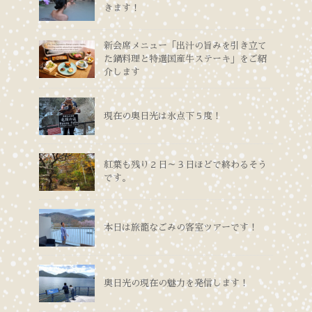
きます！
新会席メニュー「出汁の旨みを引き立て
た鍋料理と特選国産牛ステーキ」をご紹
介します
現在の奥日光は氷点下５度！
紅葉も残り２日～３日ほどで終わるそう
です。
本日は旅籠なごみの客室ツアーです！
奥日光の現在の魅力を発信します！