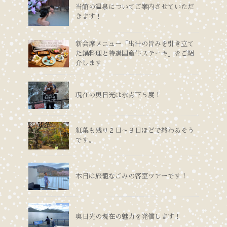
当館の温泉についてご案内させていただ
きます！
新会席メニュー「出汁の旨みを引き立て
た鍋料理と特選国産牛ステーキ」をご紹
介します
現在の奥日光は氷点下５度！
紅葉も残り２日～３日ほどで終わるそう
です。
本日は旅籠なごみの客室ツアーです！
奥日光の現在の魅力を発信します！